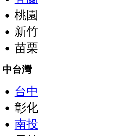
桃園
新竹
苗栗
中台灣
台中
彰化
南投