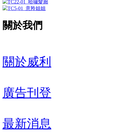
關於我們
關於威利
廣告刊登
最新消息