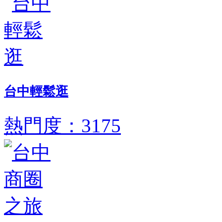
台中輕鬆逛
熱門度：3175