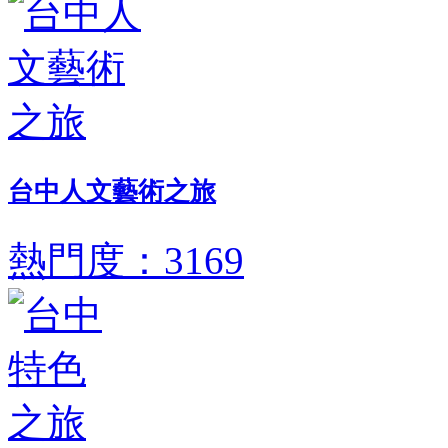
台中人文藝術之旅
熱門度：3169