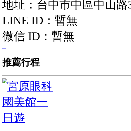
地址：台中市中區中山路3
LINE ID：
暫無
微信 ID：
暫無
推薦行程