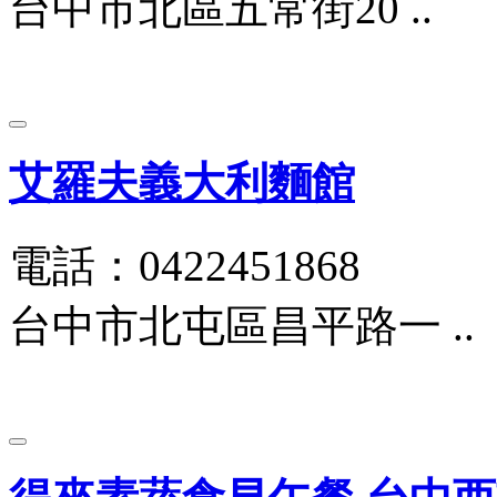
台中市北區五常街20 ..
艾羅夫義大利麵館
電話：0422451868
台中市北屯區昌平路一 ..