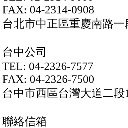
FAX: 04-2314-0908
台北市中正區重慶南路一段5
台中公司
TEL: 04-2326-7577
FAX: 04-2326-7500
台中市西區台灣大道二段18
聯絡信箱