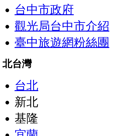
台中市政府
觀光局台中市介紹
臺中旅遊網粉絲團
北台灣
台北
新北
基隆
宜蘭