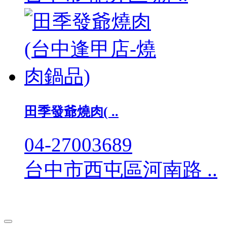
田季發爺燒肉( ..
04-27003689
台中市西屯區河南路 ..