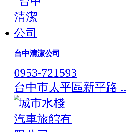
台中清潔公司
0953-721593
台中市太平區新平路 ..