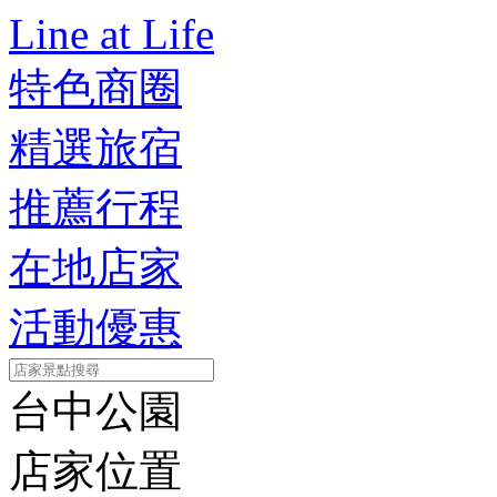
Line at Life
特色商圈
精選旅宿
推薦行程
在地店家
活動優惠
台中公園
店家位置