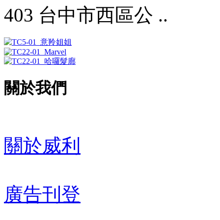
403 台中市西區公 ..
關於我們
關於威利
廣告刊登