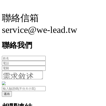
聯絡信箱
service@we-lead.tw
聯絡我們
送出