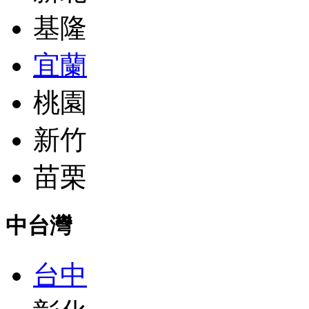
基隆
宜蘭
桃園
新竹
苗栗
中台灣
台中