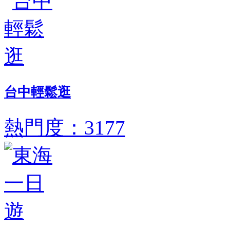
台中輕鬆逛
熱門度：3177