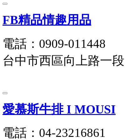
FB精品情趣用品
電話：0909-011448
台中市西區向上路一段
愛慕斯牛排 I MOUSI
電話：04-23216861