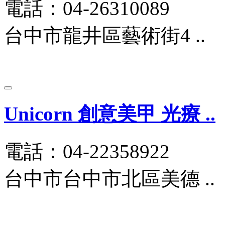
電話：04-26310089
台中市龍井區藝術街4 ..
Unicorn 創意美甲 光療 ..
電話：04-22358922
台中市台中市北區美德 ..