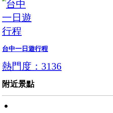
台中一日遊行程
熱門度：3136
附近景點