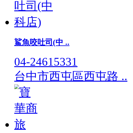
鯊魚咬吐司(中 ..
04-24615331
台中市西屯區西屯路 ..