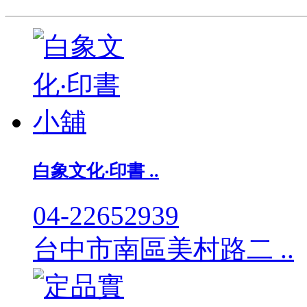
白象文化‧印書 ..
04-22652939
台中市南區美村路二 ..