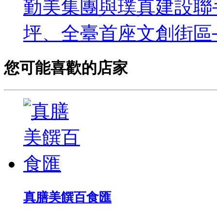
勤美集團與璞真建設聯手
坪、全臺首座文創街區─「
您可能喜歡的店家
真膳美饌百食匯