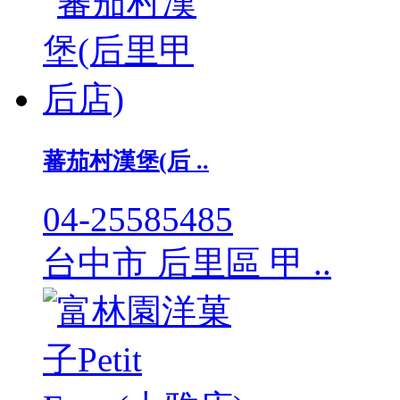
蕃茄村漢堡(后 ..
04-25585485
台中市 后里區 甲 ..