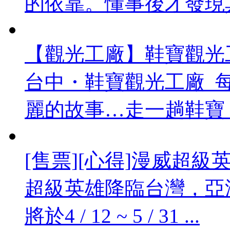
的依靠。懂事後才發現其
【觀光工廠】鞋寶觀光工廠
台中・鞋寶觀光工廠 
麗的故事…走一趟鞋寶 ..
[售票][心得]漫威超級英雄
超級英雄降臨台灣，亞
將於4 / 12 ~ 5 / 31 ...